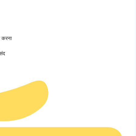
व करना
संद