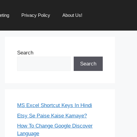
eting
Privacy Policy
About Us!
Search
Search
MS Excel Shortcut Keys In Hindi
Etsy Se Paise Kaise Kamaye?
How To Change Google Discover
Language