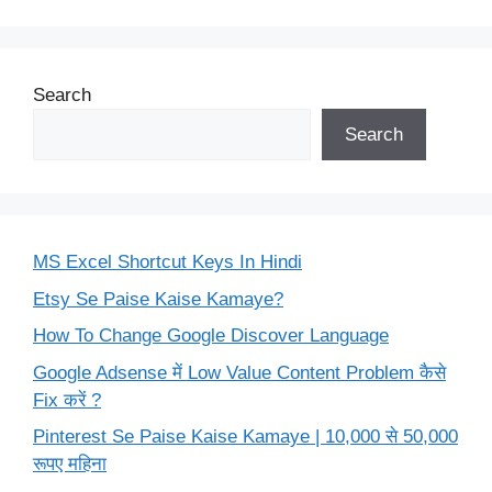
Search
Search
MS Excel Shortcut Keys In Hindi
Etsy Se Paise Kaise Kamaye?
How To Change Google Discover Language
Google Adsense में Low Value Content Problem कैसे
Fix करें ?
Pinterest Se Paise Kaise Kamaye | 10,000 से 50,000
रूपए महिना