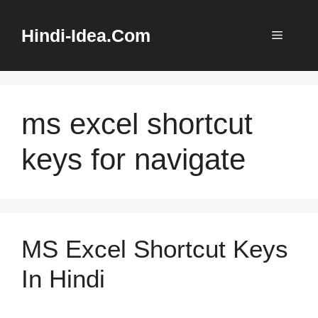
Skip
to
Hindi-Idea.Com
Menu
content
ms excel shortcut
keys for navigate
MS Excel Shortcut Keys
In Hindi