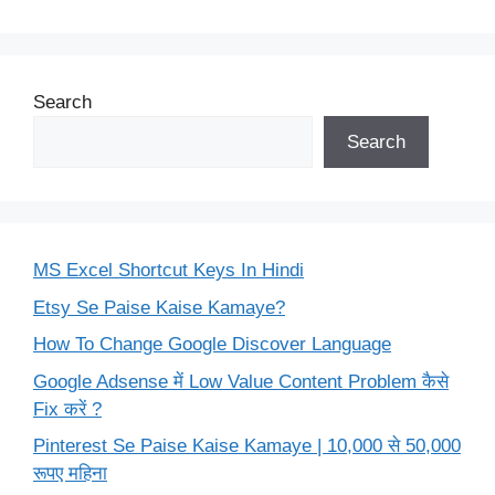
Search
Search
MS Excel Shortcut Keys In Hindi
Etsy Se Paise Kaise Kamaye?
How To Change Google Discover Language
Google Adsense में Low Value Content Problem कैसे
Fix करें ?
Pinterest Se Paise Kaise Kamaye | 10,000 से 50,000
रूपए महिना