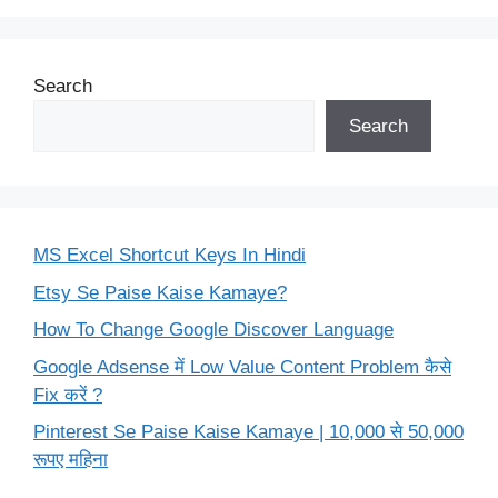
Search
Search
MS Excel Shortcut Keys In Hindi
Etsy Se Paise Kaise Kamaye?
How To Change Google Discover Language
Google Adsense में Low Value Content Problem कैसे
Fix करें ?
Pinterest Se Paise Kaise Kamaye | 10,000 से 50,000
रूपए महिना