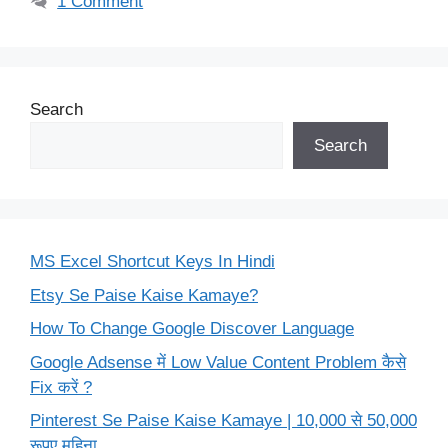
1 Comment
Search
Search
MS Excel Shortcut Keys In Hindi
Etsy Se Paise Kaise Kamaye?
How To Change Google Discover Language
Google Adsense में Low Value Content Problem कैसे
Fix करें ?
Pinterest Se Paise Kaise Kamaye | 10,000 से 50,000
रूपए महिना