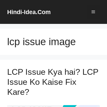
Skip
to
Hindi-Idea.Com
Menu
content
lcp issue image
LCP Issue Kya hai? LCP
Issue Ko Kaise Fix
Kare?