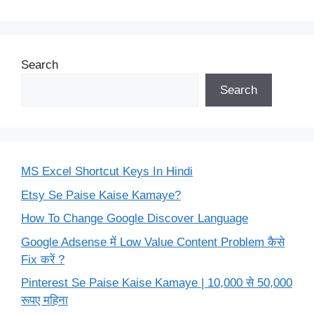
Search
Search
MS Excel Shortcut Keys In Hindi
Etsy Se Paise Kaise Kamaye?
How To Change Google Discover Language
Google Adsense में Low Value Content Problem कैसे
Fix करें ?
Pinterest Se Paise Kaise Kamaye | 10,000 से 50,000
रूपए महिना