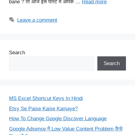
bane ? तो आज इस पोस्ट में आपके …
Read more
Leave a comment
Search
Search
MS Excel Shortcut Keys In Hindi
Etsy Se Paise Kaise Kamaye?
How To Change Google Discover Language
Google Adsense में Low Value Content Problem कैसे