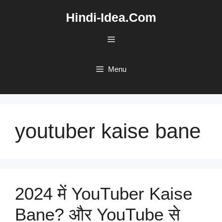
Skip
Hindi-Idea.Com
to
content
Menu
Menu
youtuber kaise bane
2024 में YouTuber Kaise
Bane? और YouTube से