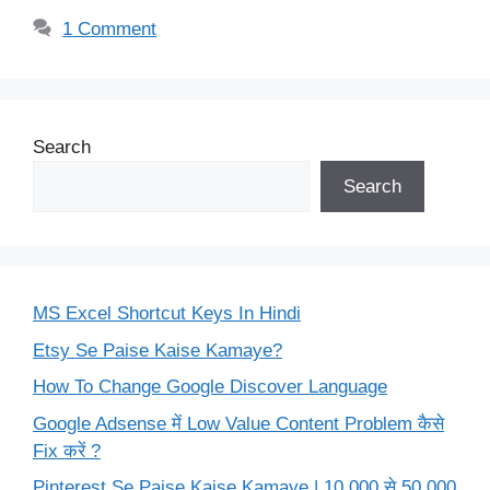
1 Comment
Search
Search
MS Excel Shortcut Keys In Hindi
Etsy Se Paise Kaise Kamaye?
How To Change Google Discover Language
Google Adsense में Low Value Content Problem कैसे
Fix करें ?
Pinterest Se Paise Kaise Kamaye | 10,000 से 50,000