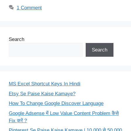
1 Comment
Search
Search
MS Excel Shortcut Keys In Hindi
Etsy Se Paise Kaise Kamaye?
How To Change Google Discover Language
Google Adsense में Low Value Content Problem कैसे
Fix करें ?
Pinterest Se Paise Kaise Kamaye | 10,000 से 50,000