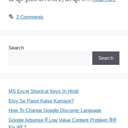
2 Comments
Search
Search
MS Excel Shortcut Keys In Hindi
Etsy Se Paise Kaise Kamaye?
How To Change Google Discover Language
Google Adsense में Low Value Content Problem कैसे
Fix करें ?